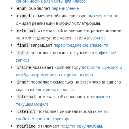
канонические элементы для класса
объявляет
перечисление
enum
отмечает объявление как
платформенное
,
expect
ожидая реализации в модулях платформы.
отмечает объявление как реализованное
external
не в Kotlin (доступное через
JNI
или
JavaScript
)
запрещает
переопределение элемента
final
позволяет вызывать функцию в
инфиксной
infix
записи
указывает компилятору
встроить функцию и
inline
лямбда-выражение на стороне вызова
позволяет ссылаться на экземпляр внешнего
inner
класса из
вложенного класса
помечает объявление как
видимое в
internal
текущем модуле
позволяет инициализировать
не-null
lateinit
свойство вне конструктора
отключает
подстановку лямбды,
noinline