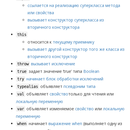
ссылается на реализацию суперкласса метода
или свойства
вызывает конструктор суперкласса из
вторичного конструктора
this
относится к
текущему приемнику
вызывает другой конструктор того же класса из
вторичного конструктор
вызывает исключение
throw
задает значение ‘true’ типа
Boolean
true
начинает блок обработки исключений
try
объявляет
псевдоним типа
typealias
объявляет
свойство
только для чтения или
val
локальную переменную
объявляет изменяемое
свойство
или
локальную
var
переменную
начинает
выражение when
(выполняет одну из
when