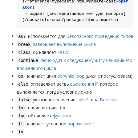
s/reference/typecasts.html#unsafe-cast-
oper
ator
)

 - задает [альтернативное имя для импорта]
используется для
безопасного приведения типов
as?
завершает выполнение цикла
break
объявляет
класс
class
переходит к следующему шагу ближайшего
continue
вложенного цикла
начинает цикл
do/while loop
(цикл с постусловием)
do
определяет ветвь
выражения if
, которое
else
выполняется, когда условие ложно
указывает значение ‘false’ типа
Boolean
false
начинает цикл
for
for
объявляет
функцию
fun
начинает условное
выражение if
if
in