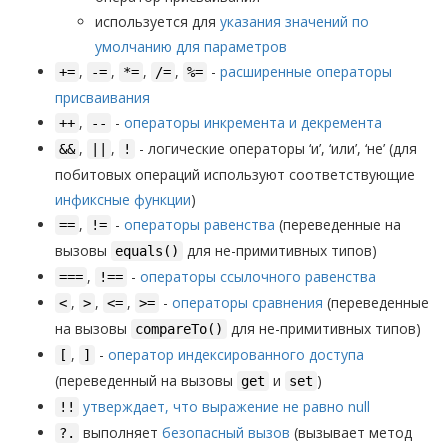
используется для
указания значений по
умолчанию для параметров
,
,
,
,
-
расширенные операторы
+=
-=
*=
/=
%=
присваивания
,
-
операторы инкремента и декремента
++
--
,
,
- логические операторы ‘и’, ‘или’, ‘не’ (для
&&
||
!
побитовых операций используют соответствующие
инфиксные функции
)
,
-
операторы равенства
(переведенные на
==
!=
вызовы
для не-примитивных типов)
equals()
,
-
операторы ссылочного равенства
===
!==
,
,
,
-
операторы сравнения
(переведенные
<
>
<=
>=
на вызовы
для не-примитивных типов)
compareTo()
,
-
оператор индексированного доступа
[
]
(переведенный на вызовы
и
)
get
set
утверждает, что выражение не равно null
!!
выполняет
безопасный вызов
(вызывает метод
?.