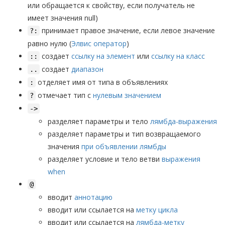
или обращается к свойству, если получатель не
имеет значения null)
принимает правое значение, если левое значение
?:
равно нулю (
Элвис оператор
)
создает
ссылку на элемент
или
ссылку на класс
::
создает
диапазон
..
отделяет имя от типа в объявлениях
:
отмечает тип с
нулевым значением
?
->
разделяет параметры и тело
лямбда-выражения
разделяет параметры и тип возвращаемого
значения
при объявлении лямбды
разделяет условие и тело ветви
выражения
when
@
вводит
аннотацию
вводит или ссылается на
метку цикла
вводит или ссылается на
лямбда-метку