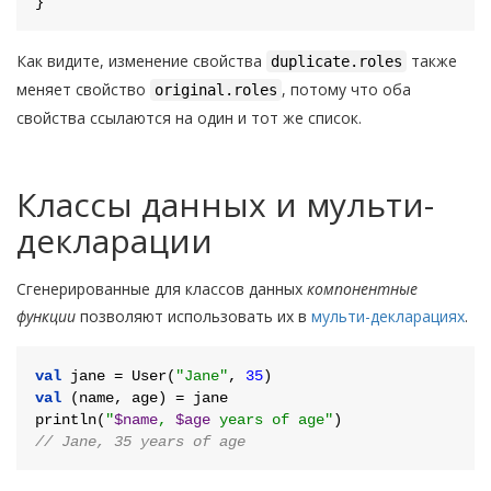
Как видите, изменение свойства
также
duplicate.roles
меняет свойство
, потому что оба
original.roles
свойства ссылаются на один и тот же список.
Классы данных и мульти-
декларации
Сгенерированные для классов данных
компонентные
функции
позволяют использовать их в
мульти-декларациях
.
val
 jane = User(
"Jane"
, 
35
val
 (name, age) = jane

println(
"
$name
, 
$age
 years of age"
// Jane, 35 years of age