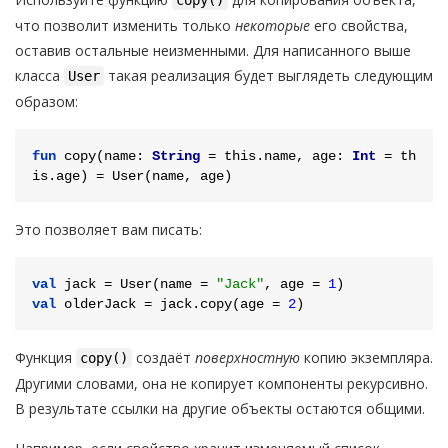
copy()
что позволит изменить только
некоторые
его свойства,
оставив остальные неизменными. Для написанного выше
класса
такая реализация будет выглядеть следующим
User
образом:
fun
copy
(name: 
String
 = this.name, age: 
Int
 = th
is.age)
Это позволяет вам писать:
val
 jack = User(name = 
"Jack"
, age = 
1
val
 olderJack = jack.copy(age = 
2
Функция
создаёт
поверхностную
копию экземпляра.
copy()
Другими словами, она не копирует компоненты рекурсивно.
В результате ссылки на другие объекты остаются общими.