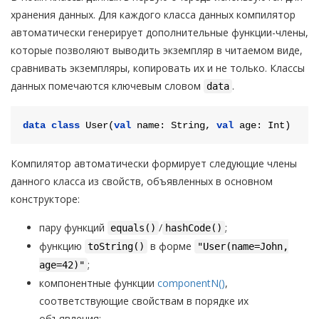
хранения данных. Для каждого класса данных компилятор
автоматически генерирует дополнительные функции-члены,
которые позволяют выводить экземпляр в читаемом виде,
сравнивать экземпляры, копировать их и не только. Классы
данных помечаются ключевым словом
.
data
data
class
User
(
val
 name: String, 
val
 age: 
Int
Компилятор автоматически формирует следующие члены
данного класса из свойств, объявленных в основном
конструкторе:
пару функций
/
;
equals()
hashCode()
функцию
в форме
toString()
"User(name=John,
;
age=42)"
компонентные функции
componentN()
,
соответствующие свойствам в порядке их
объявления;