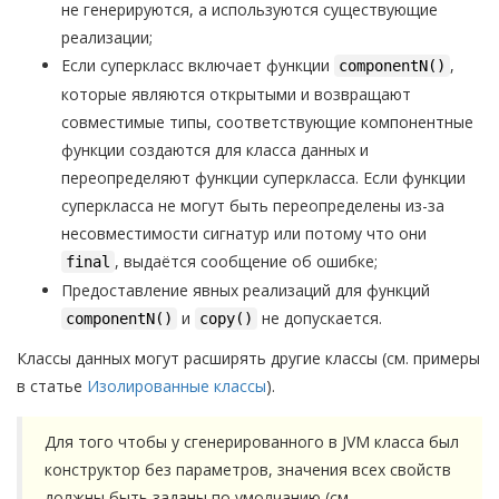
не генерируются, а используются существующие
реализации;
Если суперкласс включает функции
,
componentN()
которые являются открытыми и возвращают
совместимые типы, соответствующие компонентные
функции создаются для класса данных и
переопределяют функции суперкласса. Если функции
суперкласса не могут быть переопределены из-за
несовместимости сигнатур или потому что они
, выдаётся сообщение об ошибке;
final
Предоставление явных реализаций для функций
и
не допускается.
componentN()
copy()
Классы данных могут расширять другие классы (см. примеры
в статье
Изолированные классы
).
Для того чтобы у сгенерированного в JVM класса был
конструктор без параметров, значения всех свойств
должны быть заданы по умолчанию (см.