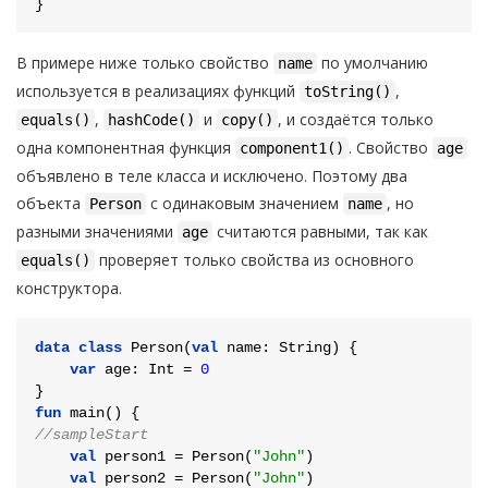
В примере ниже только свойство
по умолчанию
name
используется в реализациях функций
,
toString()
,
и
, и создаётся только
equals()
hashCode()
copy()
одна компонентная функция
. Свойство
component1()
age
объявлено в теле класса и исключено. Поэтому два
объекта
с одинаковым значением
, но
Person
name
разными значениями
считаются равными, так как
age
проверяет только свойства из основного
equals()
конструктора.
data
class
Person
(
val
 name: String) {

var
 age: 
Int
 = 
0
fun
main
()
//sampleStart
val
 person1 = Person(
"John"
)

val
 person2 = Person(
"John"
)
