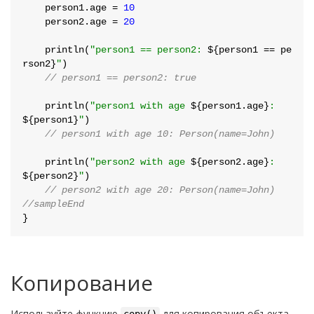
    person1.age = 
10
    person2.age = 
20
    println(
"person1 == person2: 
${person1 == pe
rson2}
"
)

// person1 == person2: true
    println(
"person1 with age 
${person1.age}
: 
${person1}
"
)

// person1 with age 10: Person(name=John)
    println(
"person2 with age 
${person2.age}
: 
${person2}
"
)

// person2 with age 20: Person(name=John)
//sampleEnd
Копирование
Используйте функцию
для копирования объекта,