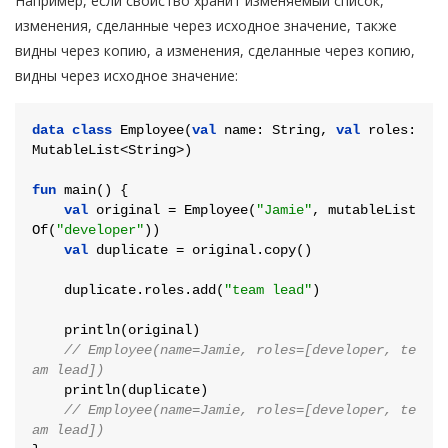
Например, если свойство хранит изменяемый список,
изменения, сделанные через исходное значение, также
видны через копию, а изменения, сделанные через копию,
видны через исходное значение:
data
class
Employee
(
val
 name: String, 
val
 roles: 
MutableList<String>)

fun
main
()
 {

val
 original = Employee(
"Jamie"
, mutableList
Of(
"developer"
))

val
 duplicate = original.copy()

    duplicate.roles.add(
"team lead"
)

    println(original)

// Employee(name=Jamie, roles=[developer, te
am lead])
    println(duplicate)

// Employee(name=Jamie, roles=[developer, te
am lead])