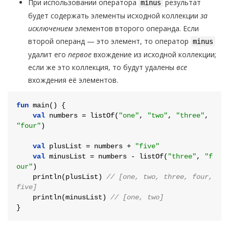
При использовании оператора
результат
minus
будет содержать элементы исходной коллекции
за
исключением
элементов второго операнда. Если
второй операнд — это элемент, то оператор
minus
удалит его
первое
вхождение из исходной коллекции;
если же это коллекция, то будут удалены
все
вхождения её элементов.
fun
main
()
 {

val
 numbers = listOf(
"one"
, 
"two"
, 
"three"
, 
"four"
)

val
 plusList = numbers + 
"five"
val
 minusList = numbers - listOf(
"three"
, 
"f
our"
)

    println(plusList) 
// [one, two, three, four, 
five]
    println(minusList) 
// [one, two]