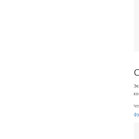
Эк
ко
Чт
фу