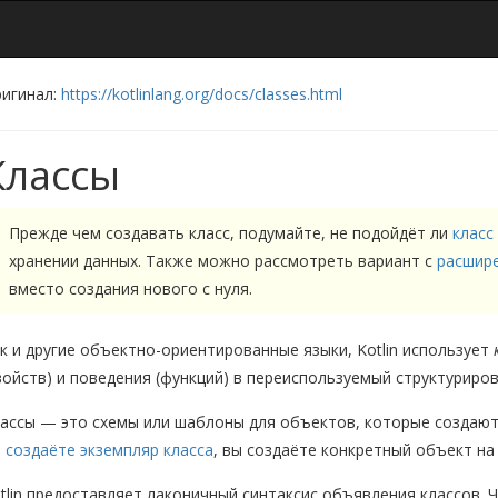
игинал:
https://kotlinlang.org/docs/classes.html
Классы
Прежде чем создавать класс, подумайте, не подойдёт ли
класс
хранении данных. Также можно рассмотреть вариант с
расшир
вместо создания нового с нуля.
к и другие объектно-ориентированные языки, Kotlin использует
войств) и поведения (функций) в переиспользуемый структуриро
ассы — это схемы или шаблоны для объектов, которые создаю
ы
создаёте экземпляр класса
, вы создаёте конкретный объект на
tlin предоставляет лаконичный синтаксис объявления классов. 