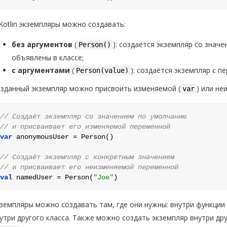
Kotlin экземпляры можно создавать:
без аргументов
(
): создаётся экземпляр со знач
Person()
объявлены в классе;
с аргументами
(
): создаётся экземпляр с 
Person(value)
зданный экземпляр можно присвоить изменяемой (
) или не
var
// Создаёт экземпляр со значением по умолчанию
// и присваивает его изменяемой переменной
var
 anonymousUser = Person()

// Создаёт экземпляр с конкретным значением
// и присваивает его неизменяемой переменной
val
 namedUser = Person(
"Joe"
земпляры можно создавать там, где они нужны: внутри функции
утри другого класса. Также можно создать экземпляр внутри др