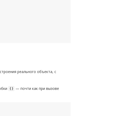
остроения реального объекта, с
кобки
— почти как при вызове
()