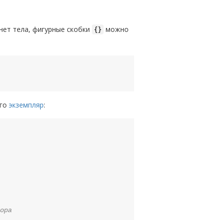
 нет тела, фигурные скобки
можно
{}
его
экземпляр
:
ора