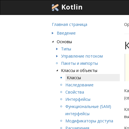
Kotlin
Главная страница
Ор
Введение
Основы
Типы
Управление потоком
Пакеты и импорты
Классы и объекты
Классы
Наследование
Ка
Свойства
(с
Интерфейсы
Функциональные (SAM)
Кл
интерфейсы
в
Модификаторы доступа
Расширения
Ko