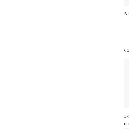
В 
Со
Эк
вн