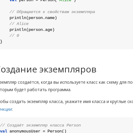
// Обращается к свойствам экземпляра
    println(person.name)

// Alice
    println(person.age)

// 0
Создание экземпляров
земпляр создаётся, когда вы используете класс как схему для п
торым будет работать программа.
обы создать экземпляр класса, укажите имя класса и круглые с
нкции
:
// Создаёт экземпляр класса Person
val