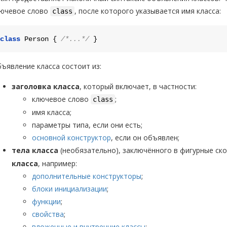
ючевое слово
, после которого указывается имя класса:
class
class
Person
 { 
/*...*/
ъявление класса состоит из:
заголовка класса
, который включает, в частности:
ключевое слово
;
class
имя класса;
параметры типа, если они есть;
основной конструктор
, если он объявлен;
тела класса
(необязательно), заключённого в фигурные ск
класса
, например:
дополнительные конструкторы
;
блоки инициализации
;
функции
;
свойства
;
вложенные и внутренние классы
;