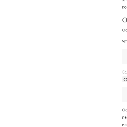
ко
О
Ос
Чт
Ес
c
Ос
пе
из