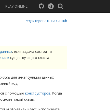
PLAY ONLINE
Редактировать на GitHub
 данных
, если задача состоит в
ением
существующего класса
классы
для инкапсуляции данных
ванный код.
тся с помощью
конструкторов
. Когда
 основе такой схемы.
Чтобы объявить класс, используйте