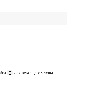
обки
и включающего
члены
{}