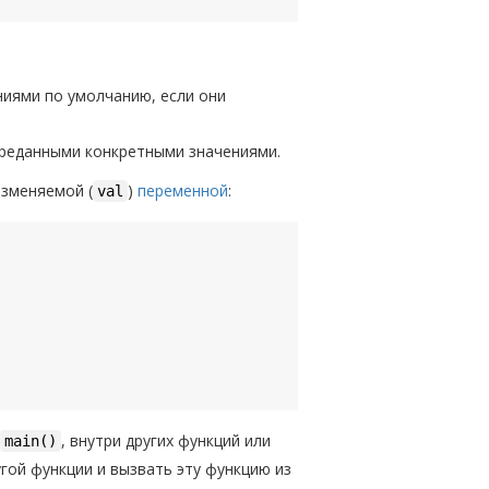
ениями по умолчанию, если они
переданными конкретными значениями.
изменяемой (
)
переменной
:
val
, внутри других функций или
main()
угой функции и вызвать эту функцию из