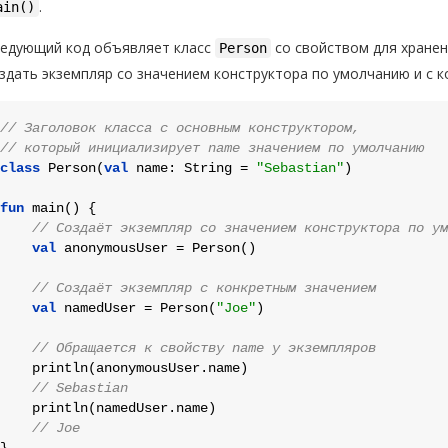
.
ain()
едующий код объявляет класс
со свойством для хранен
Person
здать экземпляр со значением конструктора по умолчанию и с 
// Заголовок класса с основным конструктором,
// который инициализирует name значением по умолчанию
class
Person
(
val
 name: String = 
"Sebastian"
)

fun
main
()
 {

// Создаёт экземпляр со значением конструктора по ум
val
 anonymousUser = Person()

// Создаёт экземпляр с конкретным значением
val
 namedUser = Person(
"Joe"
)

// Обращается к свойству name у экземпляров
    println(anonymousUser.name)

// Sebastian
    println(namedUser.name)

// Joe