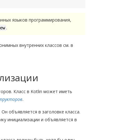
ванных языков программирования,
.
ew
нимных внутренних классов см. в
ализации
оров. Класс в Kotlin может иметь
трукторов
.
 Он объявляется в заголовке класса.
ку инициализации и объявляется в
 класса должен быть хотя бы один