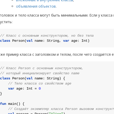
объявления объектов
.
головок и тело класса могут быть минимальными. Если у класса
устить:
// Класс с основным конструктором, но без тела
class
Person
(
val
 name: String, 
var
 age: 
Int
же пример класса с заголовком и телом, после чего создаётся 
// Класс Person с основным конструктором,
// который инициализирует свойство name
class
Person
(
val
 name: String) {

// Тело класса со свойством age
var
 age: 
Int
 = 
0
}

fun
main
()
 {

// Создаёт экземпляр класса Person вызовом конструкт
val
 person = Person(
"Alice"
)
