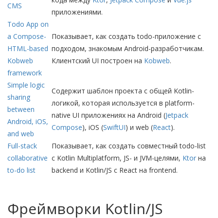
CMS
приложениями.
Todo App on
a Compose-
Показывает, как создать todo-приложение с
HTML-based
подходом, знакомым Android-разработчикам.
Kobweb
Клиентский UI построен на
Kobweb
.
framework
Simple logic
Содержит шаблон проекта с общей Kotlin-
sharing
логикой, которая используется в platform-
between
native UI приложениях на Android (
Jetpack
Android, iOS,
Compose
), iOS (
SwiftUI
) и web (
React
).
and web
Full-stack
Показывает, как создать совместный todo-list
collaborative
с Kotlin Multiplatform, JS- и JVM-целями,
Ktor
на
to-do list
backend и Kotlin/JS с React на frontend.
Фреймворки Kotlin/JS