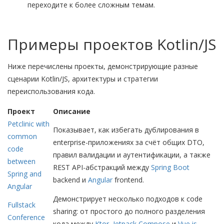
переходите к более сложным темам.
Примеры проектов Kotlin/JS
Ниже перечислены проекты, демонстрирующие разные
сценарии Kotlin/JS, архитектуры и стратегии
переиспользования кода.
Проект
Описание
Petclinic with
Показывает, как избегать дублирования в
common
enterprise-приложениях за счёт общих DTO,
code
правил валидации и аутентификации, а также
between
REST API-абстракций между
Spring Boot
Spring and
backend и
Angular
frontend.
Angular
Демонстрирует несколько подходов к code
Fullstack
sharing: от простого до полного разделения
Conference
кода между
Ktor
,
Jetpack Compose
и
Vue.js