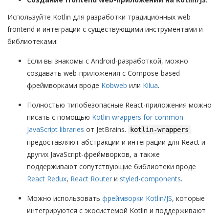
Используйте Kotlin для разработки традиционных web
frontend и интеграции с существующими инструментами и
библиотеками:
Если вы знакомы с Android-разработкой, можно
создавать web-приложения с Compose-based
фреймворками вроде
Kobweb
или
Kilua
.
Полностью типобезопасные React-приложения можно
писать с помощью
Kotlin wrappers for common
JavaScript libraries
от JetBrains.
kotlin-wrappers
предоставляют абстракции и интеграции для React и
других JavaScript-фреймворков, а также
поддерживают сопутствующие библиотеки вроде
React Redux
,
React Router
и
styled-components
.
Можно использовать
фреймворки Kotlin/JS
, которые
интегрируются с экосистемой Kotlin и поддерживают