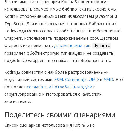
В зависимости от сценария Kotlin/JS-проекты могут
использовать совместимые библиотеки из экосистемы
Kotlin и сторонние библиотеки из экосистем JavaScript и
TypeScript. Для использования сторонних библиотек из
Kotlin-кода можно создать собственные типобезопасные
wrappers, использовать поддерживаемые сообществом
wrappers или применить
динамический тип
.
dynamic
позволяет обойти строгую типизацию и не создавать
подробные wrappers, но снижает типобезопасность.
Kotlin/JS совместим с наиболее распространёнными
модульными системами:
ESM
,
CommonJS
,
UMD
и
AMD
. Это
позволяет
создавать и потреблять модули
и
структурированно интегрироваться с JavaScript-
экосистемой.
Поделитесь своими сценариями
Список сценариев использования Kotlin/JS не